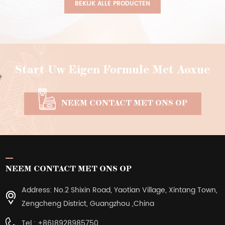
BEKIJK ALLE PRODUCTEN
Start Uw Eigen Formule Met Aoxue
NEEM CONTACT MET ONS OP
NEEM CONTACT MET ONS OP
Address: No.2 Shixin Road, Yaotian Village, Xintang Town,
Zengcheng District, Guangzhou ,China
Tel :
+8618928985750