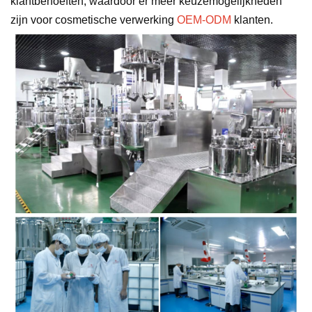
klantbehoeften, waardoor er meer keuzemogelijkheden
zijn voor cosmetische verwerking
OEM-ODM
klanten.