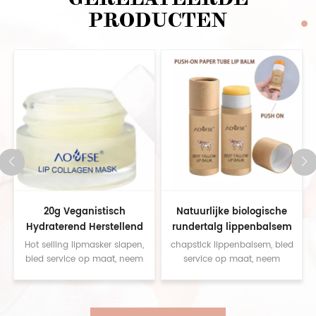
GERELATEERDE
PRODUCTEN
20g Veganistisch
Natuurlijke biologische
Hydraterend Herstellend
rundertalg lippenbalsem
Liprimpels Slaapmasker
Hot selling lipmasker slapen,
chapstick lippenbalsem, bied
Kruidencollageen
bied service op maat, neem
service op maat, neem
contact met ons op voor
contact met ons op voor
Lipmasker
monsters
monsters