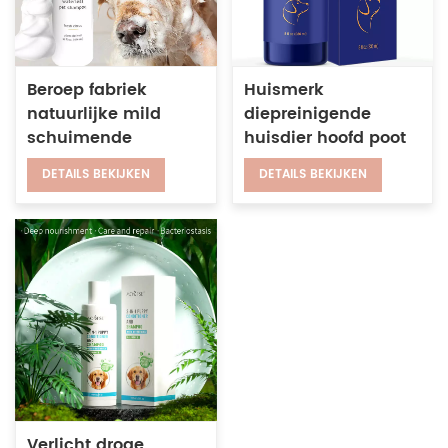
Beroep fabriek
Huismerk
natuurlijke mild
diepreinigende
schuimende
huisdier hoofd poot
waterloze reinigende
body wash
DETAILS BEKIJKEN
DETAILS BEKIJKEN
droge
natuurlijke
huisdierenshampoo
organische parfum
voor katten en
hondenshampoo
honden
Verlicht droge