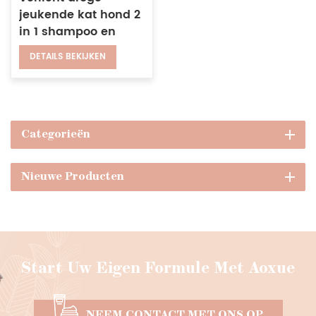
jeukende kat hond 2
in 1 shampoo en
conditioner
DETAILS BEKIJKEN
biologische
havermout aloë vera
huisdier wasset
Categorieën
Nieuwe Producten
Start Uw Eigen Formule Met Aoxue
NEEM CONTACT MET ONS OP