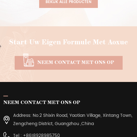
BEKIJK ALLE PRODUCTEN
Start Uw Eigen Formule Met Aoxue
NEEM CONTACT MET ONS OP
NEEM CONTACT MET ONS OP
Address: No.2 Shixin Road, Yaotian Village, Xintang Town,
Zengcheng District, Guangzhou ,China
Tel :
+8618928985750