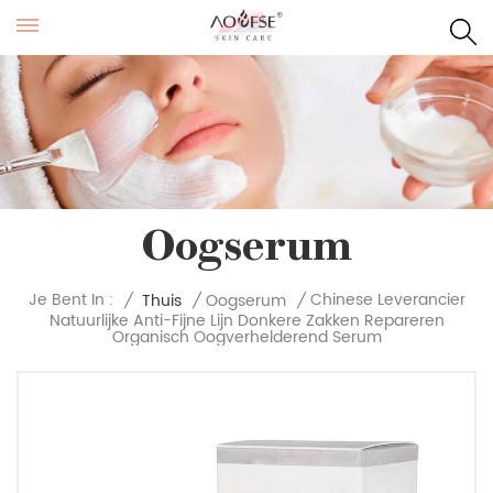
Oogserum
Chinese Leverancier
Je Bent In :
/
Thuis
/
Oogserum
/
Natuurlijke Anti-Fijne Lijn Donkere Zakken Repareren
Organisch Oogverhelderend Serum