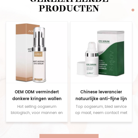
PRODUCTEN
OEM ODM vermindert
Chinese leverancier
donkere kringen wallen
natuurlijke anti-fijne lijn
oogserum anti-aging
donkere zakken repareren
Hot selling oogserum
Top oogserum, bied service
hydraterende
organisch oogverhelderend
biologisch, voor mannen en
op maat, neem contact met
vrouwen, bied service op
ons op voor monsters
oogrimpelserum
serum
maat, neem contact met ons
op voor monsters