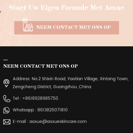
Start Uw Eigen Formule Met Aoxue
NEEM CONTACT MET ONS OP
NEEM CONTACT MET ONS OP
Address: No.2 Shixin Road, Yaotian Village, Xintang Town,
Zengcheng District, Guangzhou ,China
Tel :
+8618928985750
Whatsapp :
8613825071810
E-mail :
aoxue@aoxueskincare.com