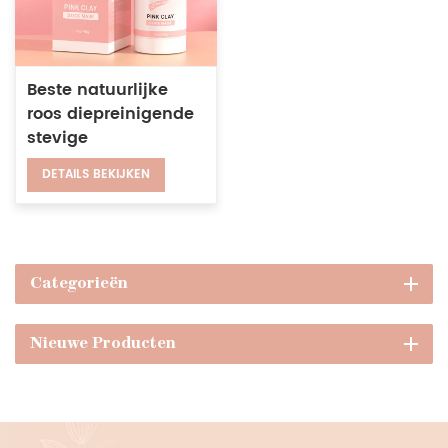
Beste natuurlijke
roos diepreinigende
stevige
moddermasker stick
DETAILS BEKIJKEN
mee-eter
verwijderen roze
moddermasker
Categorieën
Nieuwe Producten