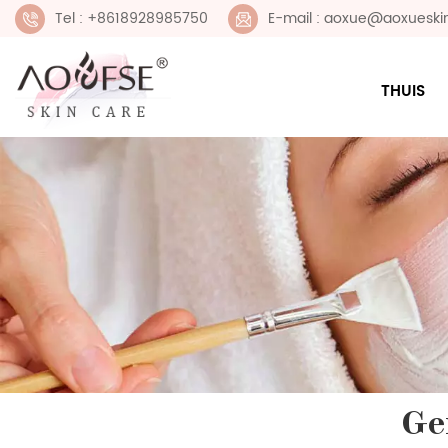
Tel : +8618928985750
E-mail : aoxue@aoxueski
THUIS
Ge