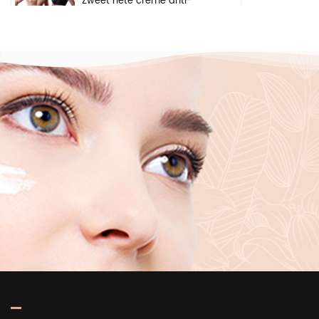
Zweet hete crème anti-
cellulitis gewichtsverlies gel
arm buik vetverbranding
lichaam afslankcrème
Natuurlijke
kruidenveiligheidsingrediënten
verhelderende crème
gezicht onderarm body
whitening cream
Private label diep
hydraterende
verhelderende
huidverzorging puur
hyaluronzuur 2 b5 serum
voor gezicht