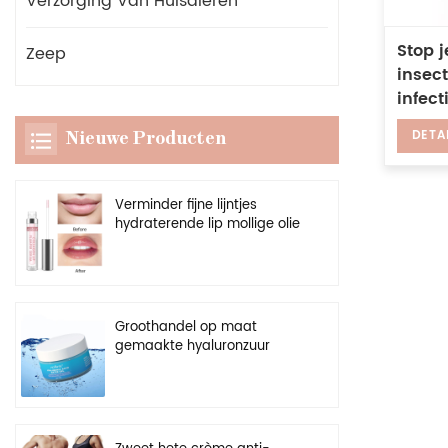
Verzorging Van Huisdieren
Stop 
Zeep
insec
infect
huisd
DETA
Nieuwe Producten
Verminder fijne lijntjes
hydraterende lip mollige olie
veganistische heldere
versterker vollere lipgloss
Groothandel op maat
gemaakte hyaluronzuur
vochtinbrengende crème
natuurlijke hydraterende
gezichtsgel