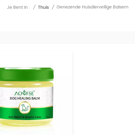
Genezende Huisdierveilige Balsem
Je Bent In :
/
Thuis
/