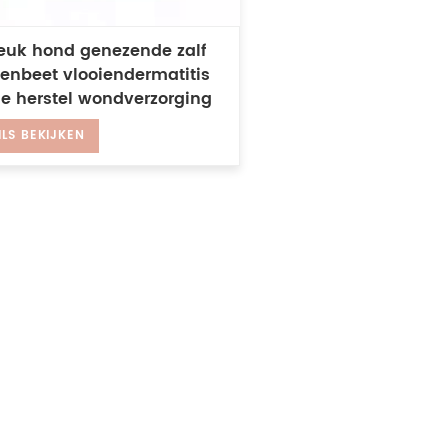
jeuk hond genezende zalf
tenbeet vlooiendermatitis
ie herstel wondverzorging
ier genezende balsem
ILS BEKIJKEN