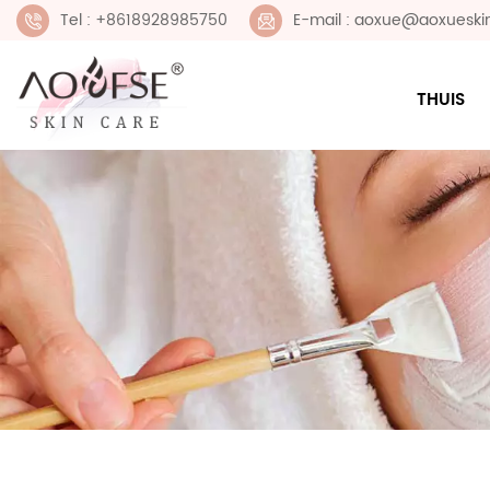
Tel : +8618928985750
E-mail : aoxue@aoxueski
THUIS