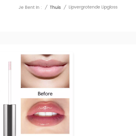
Lipvergrotende Lipgloss
Je Bent In :
/
Thuis
/