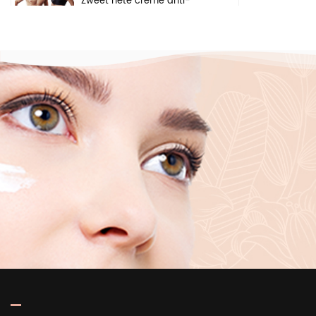
Zweet hete crème anti-
cellulitis gewichtsverlies gel
arm buik vetverbranding
lichaam afslankcrème
Natuurlijke
kruidenveiligheidsingrediënten
verhelderende crème
gezicht onderarm body
whitening cream
Private label diep
hydraterende
verhelderende
huidverzorging puur
hyaluronzuur 2 b5 serum
voor gezicht