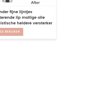
der fijne lijntjes
erende lip mollige olie
stische heldere versterker
e lipgloss
ILS BEKIJKEN