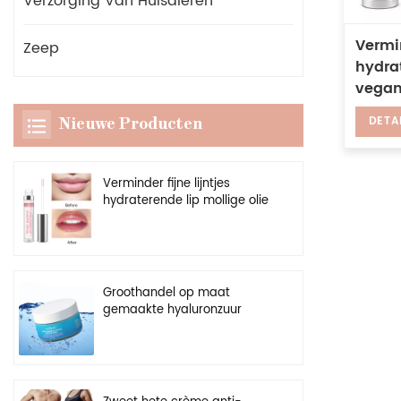
Verzorging Van Huisdieren
Vermin
Zeep
hydrat
vegani
voller
DETA
Nieuwe Producten
Verminder fijne lijntjes
hydraterende lip mollige olie
veganistische heldere
versterker vollere lipgloss
Groothandel op maat
gemaakte hyaluronzuur
vochtinbrengende crème
natuurlijke hydraterende
gezichtsgel