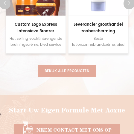
set
Custom Logo Express
Leverancier groothandel
Intensieve Bronzer
zonbescherming
Zonnebank Tanning Gel
waterdichte lichtgewicht
Hot selling vochtinbrengende
Beste
Natuurlijke
gezichtszonnebrandcrème
bruiningscrème, bied service
lotionzonnebrandcrème, bied
op maat, neem contact met
service op maat, neem
zelfbruinercrème
bodylotion
ons op voor monsters
contact met ons op voor
monsters
BEKIJK ALLE PRODUCTEN
Start Uw Eigen Formule Met Aoxue
NEEM CONTACT MET ONS OP