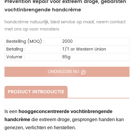
Prevention Repair voor extreem droge, gebarsten
vochtinbrengende handcrème
handcrème natuurlijk, bied service op maat, neem contact
met ons op voor monsters
Bestelling (MOQ) :
2000
Betaling :
T/T or Western Union
Volume :
85g
ONDERZOEK NU
PRODUCT INTRODUCTIE
Is een
hooggeconcentreerde vochtinbrengende
handcrème
die extreem droge, gesprongen handen kan
genezen, verlichten en herstellen.