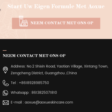
Start Uw Eigen Formule Met Aoxue
NEEM CONTACT MET ONS OP
NEEM CONTACT MET ONS OP
Address: No.2 Shixin Road, Yaotian Village, Xintang Town,
Zengcheng District, Guangzhou ,China
Tel :
+8618928985750
Whatsapp :
8613825071810
E-mail :
aoxue@aoxueskincare.com