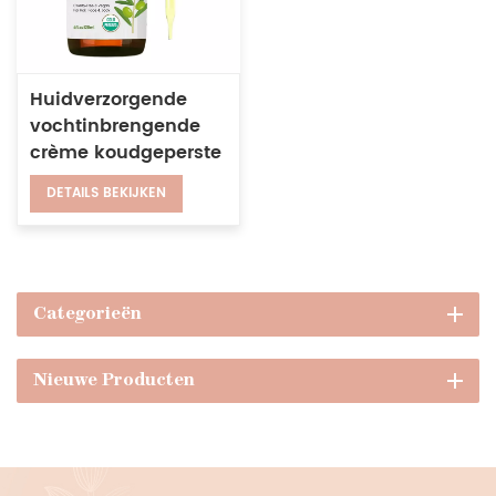
Huidverzorgende
vochtinbrengende
crème koudgeperste
100% puur
DETAILS BEKIJKEN
natuurlijke
Marokkaanse
arganolie voor
gezichtslichaamshaar
Categorieën
Nieuwe Producten