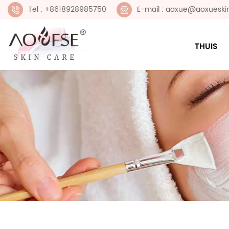
Tel : +8618928985750
E-mail : aoxue@aoxueski
THUIS