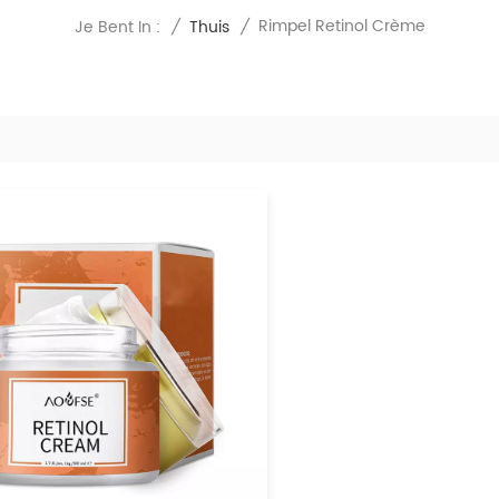
Rimpel Retinol Crème
Je Bent In :
/
Thuis
/